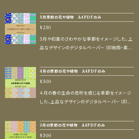
リンターやコンビニ印刷で手軽に使えるPDFデ
材紙データ）です。 AI生成と手描きの温かみを
ータ（5ファイル・ZIP形式）です。 A4サイズ（PD
掛け合わせた、ここでしか手に入らないオリジナ
5月季節の花や植物 A4PDFのみ
F）× 5デザイン 主に印刷して使いたい方向けの
ル模様をお届けします。 折り紙やラッピング、コ
サイズです（US Letterサイズへの印刷にも対
¥250
ラージュ、ハンドメイド作品の背景、ブックカバ
応）。 ■ 商用利用OK（幅広い用途に） ハンドメ
ー、教室での工作など、ものづくりを楽しむすべ
5月や初夏のさわやかな季節をイメージした、上
イド作家様や、クリエイターの方も安心してお使
ての人の創作や暮らしを彩ります。 ■ セット内
品なデザインのデジタルペーパー（印刷用・素材
いいただけます。 ハンドメイド販売作品への組み
容 ご家庭のプリンターやコンビニ印刷で手軽に
紙データ）です。 AI生成と手描きの温かみを掛
込み・ラッピング 店舗・サロン・イベントの装飾や
使えるPDFデータ（5ファイル・ZIP形式）です。 A
け合わせた、ここでしか手に入らないオリジナル
ショップカード 教室、ワークショップ、福祉施設
4月の季節の花や植物 A4PDFのみ
4サイズ（PDF）× 5デザイン 主に印刷して使いた
模様をお届けします。 折り紙やラッピング、コラ
での工作素材など ■ おすすめのご利用例 折り
い方向けのサイズです（US Letterサイズへの印
¥500
ージュ、ハンドメイド作品の背景、ブックカバー、
紙・ラッピングペーパー・ブックカバー コラージ
刷にも対応）。 ■ 商用利用OK（幅広い用途に）
教室での工作など、ものづくりを楽しむすべての
４月の春の生命の息吹を感じる季節をイメージ
ュ・スクラップブックの背景・デコレーション メッ
ハンドメイド作家様や、クリエイターの方も安心
人の創作や暮らしを彩ります。 ■ セット内容 ご
した、上品なデザインのデジタルペーパー（印刷
セージカード、お祝いのギフトラッピング お子さ
してお使いいただけます。 ハンドメイド販売作品
家庭のプリンターやコンビニ印刷で手軽に使え
用・素材紙データ）です。 AI生成と手描きの温か
まのアルバム作り、教室での工作 ■ ⚠ 禁止事
への組み込み・ラッピング 店舗・サロン・イベン
るPDFデータ（5ファイル・ZIP形式）です。 A4サ
みを掛け合わせた、ここでしか手に入らないオリ
項 データそのものの再配布・転売・譲渡（無料配
トの装飾やショップカード 教室、ワークショップ、
3月の季節の花や植物 A4PDFのみ
イズ（PDF）× 5デザイン 主に印刷して使いたい
ジナル模様をお届けします。 折り紙やラッピン
布含む） 素材としての再販売、および画像をほ
福祉施設での工作素材など ■ おすすめのご利
方向けのサイズです（US Letterサイズへの印刷
¥500
グ、コラージュ、ハンドメイド作品の背景、ブック