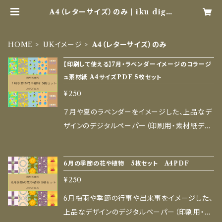
A4（レターサイズ）のみ | iku digit
al Paper
HOME
UKイメージ
A4（レターサイズ）のみ
【印刷して使える】7月・ラベンダーイメージのコラージ
ュ素材紙 A4サイズPDF 5枚セット
¥250
７月や夏のラベンダーをイメージした、上品なデ
ザインのデジタルペーパー（印刷用・素材紙デー
タ）です。 AI生成と手描きの温かみを掛け合わ
せた、ここでしか手に入らないオリジナル模様を
6月の季節の花や植物 5枚セット A4PDF
お届けします。 折り紙やラッピング、コラージュ、
¥250
ハンドメイド作品の背景、ブックカバー、教室での
工作など、ものづくりを楽しむすべての人の創作
6月梅雨や季節の行事や出来事をイメージした、
や暮らしを彩ります。 ■ セット内容 ご家庭のプ
上品なデザインのデジタルペーパー（印刷用・素