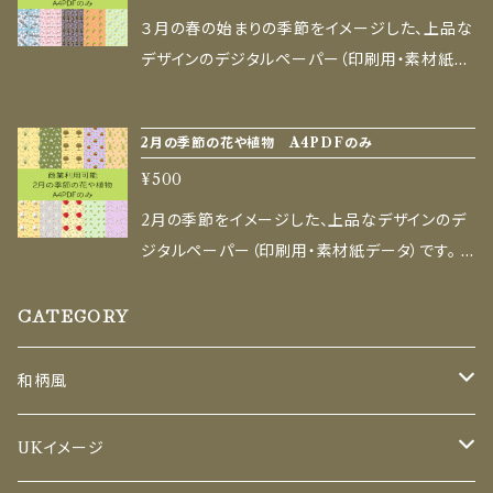
ぼ加工せずそのまま販売する行為 ■ ご購入時
用例 折り紙・ラッピングペーパー・ブックカバー
にも対応）。 ■ 商用利用OK（幅広い用途に） ハ
カバー、教室での工作など、ものづくりを楽しむ
３月の春の始まりの季節をイメージした、上品な
の注意点 デジタル商品のため、ダウンロード後
コラージュ・スクラップブックの背景・デコレーシ
ンドメイド作家様や、クリエイターの方も安心し
すべての人の創作や暮らしを彩ります。 ■ セッ
デザインのデジタルペーパー（印刷用・素材紙デ
の返品・返金は承れません。 お使いのモニター
ョン メッセージカード、お祝いのギフトラッピン
てお使いいただけます。 ハンドメイド販売作品へ
ト内容 ご家庭のプリンターやコンビニ印刷で手
ータ）です。 AI生成と手描きの温かみを掛け合
環境と印刷時では、色味が異なる場合がありま
グ お子さまのアルバム作り、教室での工作 ■ ⚠
の組み込み・ラッピング 店舗・サロン・イベントの
軽に使えるPDFデータ（5ファイル・ZIP形式）で
わせた、ここでしか手に入らないオリジナル模様
す。 ダウンロード後は必ず端末への保存をお願
禁止事項 データそのものの再配布・転売・譲渡
装飾やショップカード 教室、ワークショップ、福
2月の季節の花や植物 A4PDFのみ
す。 A4サイズ（PDF）× 5デザイン 主に印刷して
をお届けします。 折り紙やラッピング、コラージ
いいたします。 すべての人がものづくりを楽しめ
（無料配布含む） 素材としての再販売、および画
祉施設での工作素材など ■ おすすめのご利用
使いたい方向けのサイズです（US Letterサイズ
¥500
ュ、ハンドメイド作品の背景、ブックカバー、教室
るよう、あなたの創作活動をサポートできれば幸
像をほぼ加工せずそのまま販売する行為 ■ ご
例 折り紙・ラッピングペーパー・ブックカバー コ
への印刷にも対応）。 ■ 商用利用OK（幅広い
での工作など、ものづくりを楽しむすべての人の
いです。ぜひ、素敵な作品づくりにお役立てくだ
2月の季節をイメージした、上品なデザインのデ
購入時の注意点 デジタル商品のため、ダウンロ
ラージュ・スクラップブックの背景・デコレーショ
用途に） ハンドメイド作家様や、クリエイターの
創作や暮らしを彩ります。 ■ セット内容 ご家庭
さい！
ジタルペーパー（印刷用・素材紙データ）です。 A
ード後の返品・返金は承れません。 お使いのモ
ン メッセージカード、お祝いのギフトラッピング
方も安心してお使いいただけます。 ハンドメイド
のプリンターやコンビニ印刷で手軽に使えるPD
I生成と手描きの温かみを掛け合わせた、ここで
ニター環境と印刷時では、色味が異なる場合が
お子さまのアルバム作り、教室での工作 ■ ⚠
販売作品への組み込み・ラッピング 店舗・サロ
Fデータ（5ファイル・ZIP形式）です。 A4サイズ
CATEGORY
しか手に入らないオリジナル模様をお届けしま
あります。 ダウンロード後は必ず端末への保存
禁止事項 データそのものの再配布・転売・譲渡
ン・イベントの装飾やショップカード 教室、ワー
（PDF）× 5デザイン 主に印刷して使いたい方向
す。 折り紙やラッピング、コラージュ、ハンドメイ
をお願いいたします。 すべての人がものづくりを
（無料配布含む） 素材としての再販売、および画
クショップ、福祉施設での工作素材など ■ おす
けのサイズです（US Letterサイズへの印刷にも
ド作品の背景、ブックカバー、教室での工作など、
楽しめるよう、あなたの創作活動をサポートでき
和柄風
像をほぼ加工せずそのまま販売する行為 ■ ご
すめのご利用例 折り紙・ラッピングペーパー・ブ
対応）。 ■ 商用利用OK（幅広い用途に） ハンド
ものづくりを楽しむすべての人の創作や暮らしを
れば幸いです。 ぜひ、素敵な作品づくりにお役立
購入時の注意点 デジタル商品のため、ダウンロ
ックカバー コラージュ・スクラップブックの背
メイド作家様や、クリエイターの方も安心してお
彩ります。 ■ セット内容 ご家庭のプリンターや
てください！ ぜひ作品づくりや暮らしの彩りにお
セット
ード後の返品・返金は承れません。 お使いのモ
UKイメージ
景・デコレーション メッセージカード、お祝いの
使いいただけます。 ハンドメイド販売作品への組
コンビニ印刷で手軽に使えるPDFデータ（5ファ
役立てください。
ニター環境と印刷時では、色味が異なる場合が
ギフトラッピング お子さまのアルバム作り、教室
み込み・ラッピング 店舗・サロン・イベントの装