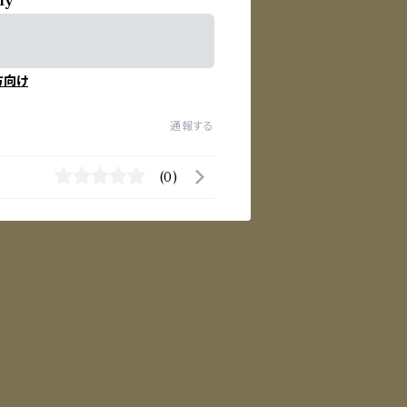
ly
方向け
通報する
(0)