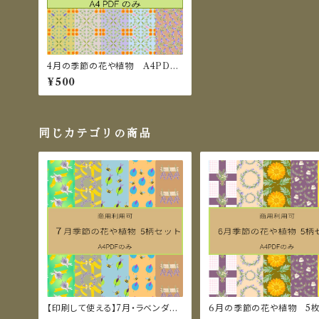
4月の季節の花や植物 A4PDF
のみ
¥500
同じカテゴリの商品
【印刷して使える】7月・ラベンダー
6月の季節の花や植物 5枚
イメージのコラージュ素材紙 A4
ト A4PDF