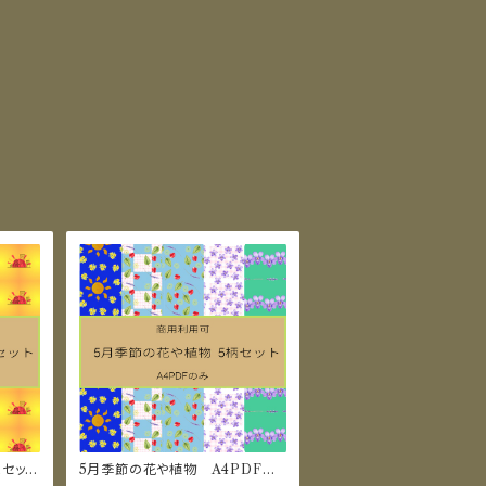
セッ
5月季節の花や植物 A4PDFの
み