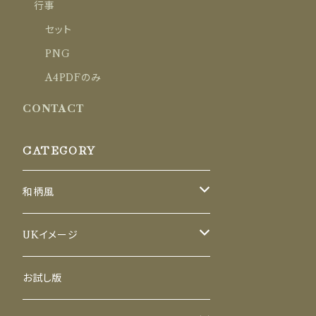
行事
セット
PNG
A4PDFのみ
CONTACT
CATEGORY
和柄風
セット
UKイメージ
A4(レターサイズ)のみ
セット
お試し版