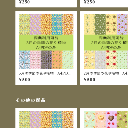
¥250
¥250
サイズPDF 5枚セット
3月の季節の花や植物 A4PDF
2月の季節の花や植物 A4
のみ
のみ
¥500
¥500
その他の商品