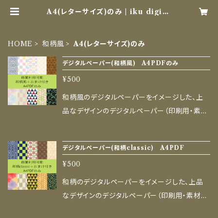
A4(レターサイズ)のみ | iku digita
l Paper
HOME
和柄風
A4(レターサイズ)のみ
デジタルペーパー(和柄風) A4PDFのみ
¥500
和柄風のデジタルペーパーをイメージした、上
品なデザインのデジタルペーパー（印刷用・素材
紙データ）です。 AI生成と手描きの温かみを掛
け合わせた、ここでしか手に入らないオリジナル
デジタルペーパー(和柄classic) A4PDF
模様をお届けします。 折り紙やラッピング、コラ
¥500
ージュ、ハンドメイド作品の背景、ブックカバー、
教室での工作など、ものづくりを楽しむすべての
和柄のデジタルペーパーをイメージした、上品
人の創作や暮らしを彩ります。 ■ セット内容 ご
なデザインのデジタルペーパー（印刷用・素材紙
家庭のプリンターやコンビニ印刷で手軽に使え
データ）です。 AI生成と手描きの温かみを掛け