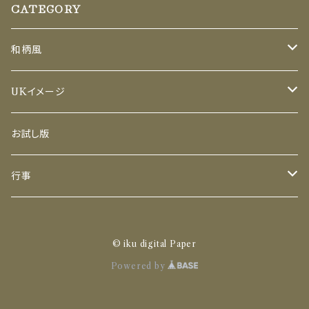
るPDFデータ（６ファイル・ZIP形式）です。 A4サ
CATEGORY
合わせた、ここでしか手に入らないオリジナル模
イズ（PDF）× 5デザイン＋おまけ 主に印刷して
様をお届けします。 折り紙やラッピング、コラー
使いたい方向けのサイズです（US Letterサイズ
ジュ、ハンドメイド作品の背景、ブックカバー、教
和柄風
への印刷にも対応）。 ■ 商用利用OK（幅広い
室での工作など、ものづくりを楽しむすべての人
用途に） ハンドメイド作家様や、クリエイターの
の創作や暮らしを彩ります。 ■ セット内容 ご家
セット
UKイメージ
方も安心してお使いいただけます。 ハンドメイド
庭のプリンターやコンビニ印刷で手軽に使えるP
販売作品への組み込み・ラッピング 店舗・サロ
DFデータ（６ファイル・ZIP形式）です。 A4サイズ
A4(レターサイズ)のみ
セット
お試し版
ン・イベントの装飾やショップカード 教室、ワー
（PDF）× 5デザイン＋おまけ 主に印刷して使い
クショップ、福祉施設での工作素材など ■ おす
たい方向けのサイズです（US Letterサイズへの
PNGのみ
A4（レターサイズ）のみ
行事
すめのご利用例 折り紙・ラッピングペーパー・ブ
印刷にも対応）。 ■ 商用利用OK（幅広い用途
ックカバー コラージュ・スクラップブックの背
に） ハンドメイド作家様や、クリエイターの方も
景・デコレーション メッセージカード、お祝いの
PNGのみ
セット
安心してお使いいただけます。 ハンドメイド販売
ギフトラッピング お子さまのアルバム作り、教室
作品への組み込み・ラッピング 店舗・サロン・イ
© iku digital Paper
での工作 ■ ⚠ 禁止事項 データそのものの再
ベントの装飾やショップカード 教室、ワークショ
PNG
Powered by
配布・転売・譲渡（無料配布含む） 素材としての
ップ、福祉施設での工作素材など ■ おすすめの
再販売、および画像をほぼ加工せずそのまま販
ご利用例 折り紙・ラッピングペーパー・ブックカ
A4PDFのみ