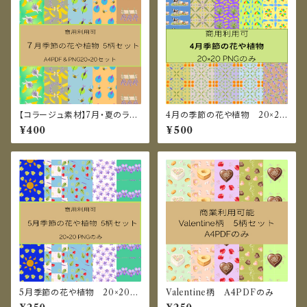
【コラージュ素材】7月・夏のラベ
4月の季節の花や植物 20×20
ンダーイメージのデジタルペー
㎝PNGのみ
¥400
¥500
パー10枚セット（PDF/PNG）
5月季節の花や植物 20×20㎝
Valentine柄 A4PDFのみ
PNGのみ