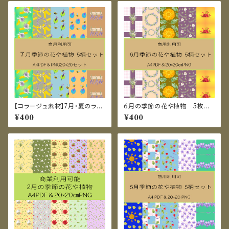
【コラージュ素材】7月・夏のラベ
6月の季節の花や植物 5枚セッ
ンダーイメージのデジタルペー
ト A4PDF＆20×20㎝PNG
¥400
¥400
パー10枚セット（PDF/PNG）