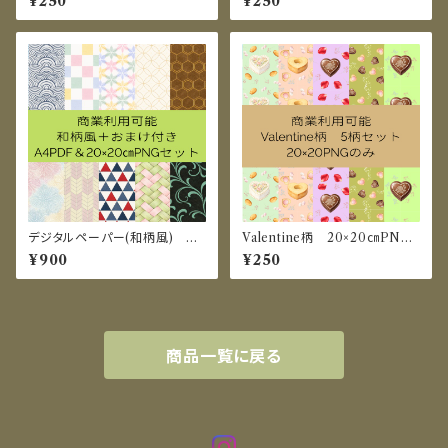
¥250
¥250
デジタルペーパー(和柄風) A4
Valentine柄 20×20㎝PNG
PDF＆20×20㎝PNG セット
のみ
¥900
¥250
商品一覧に戻る