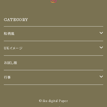
CATEGORY
和柄風
セット
UKイメージ
A4(レターサイズ)のみ
セット
お試し版
PNGのみ
A4（レターサイズ）のみ
行事
PNGのみ
セット
© iku digital Paper
PNG