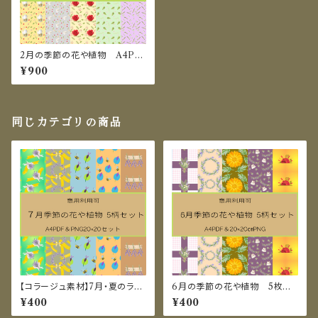
2月の季節の花や植物 A4PD
F＆20×20㎝PNG セット
¥900
同じカテゴリの商品
【コラージュ素材】7月・夏のラベ
6月の季節の花や植物 5枚セッ
ンダーイメージのデジタルペー
ト A4PDF＆20×20㎝PNG
¥400
¥400
パー10枚セット（PDF/PNG）