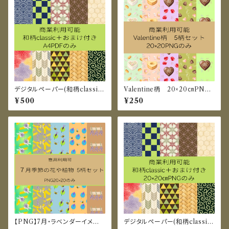
デジタルペーパー(和柄classic)
Valentine柄 20×20㎝PNG
A4PDF
のみ
¥500
¥250
【PNG】7月・ラベンダーイメー
デジタルペーパー(和柄classic)