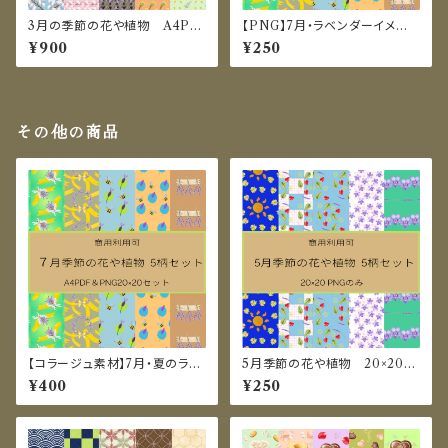
3月の季節の花や植物 A4PD
【PNG】7月・ラベンダーイメー
F＆20×20㎝PNG セット
ジのデジタルペーパー｜シーム
¥900
¥250
レスパターン素材5選
その他の商品
【コラージュ素材】7月・夏のラベ
5月季節の花や植物 20×20㎝
ンダーイメージのデジタルペー
PNGのみ
¥400
¥250
パー10枚セット（PDF/PNG）