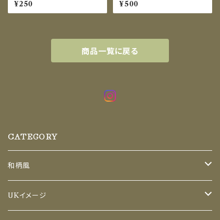
ジのデジタルペーパー｜シーム
20×20㎝PNG
¥250
¥500
レスパターン素材5選
商品一覧に戻る
CATEGORY
和柄風
セット
UKイメージ